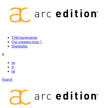
Secondary
Téléchargements
Qui sommes-nous ?
navigation
Highlights
fr
en
fr
de
Search